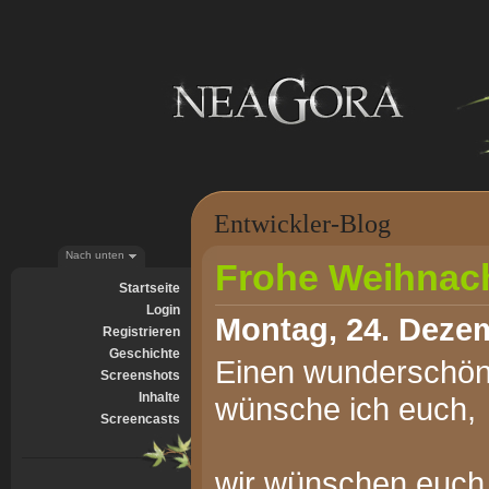
Entwickler-Blog
Nach unten
Frohe Weihnac
Startseite
Login
Montag, 24. Dezem
Registrieren
Geschichte
Einen wunderschön
Screenshots
Inhalte
wünsche ich euch,
Screencasts
wir wünschen euch 