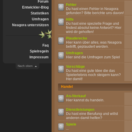
Forum
Fehler
Entwickler-Blog
Du hast einen Fehler in Neagora
gefunden? Bitte berichte uns davon!
Statistiken
Umfragen
Hilfe
Du hast eine spezielle Frage und
Neagora unterstützen
findest absolut keine Antwort? Hier
wird dir geholfen!
Plauderecke
Hier kann über alles, was Neagora
Faq
betrifft, geplaudert werden.
Spielregeln
Umfragen
Impressum
Hier sind die Umfragen zum Spiel
Nach oben
Vorschläge
Du hast eine gute Idee die das
Spielerlebnis noch steigern kann?
Her damit!
Handel
An-/Verkauf
Hier kannst du handeln.
Dienstleistungen
Du hast eine Berufung und willst
anderen damit helfen?
Spiele
...