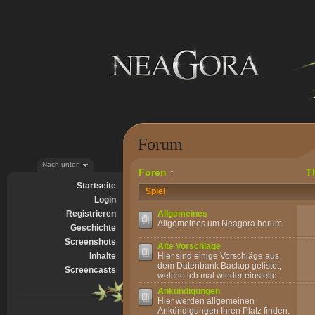
Forum
Nach unten
Foren
↑
T
Startseite
Spiel
Login
Registrieren
Allgemeines
Allgemeines um Neagora herum
Geschichte
Screenshots
Alte Vorschläge
Inhalte
Hier sind einige Vorschläge aus
dem Datenbank Backup gelistet,
Screencasts
welche ich mal wieder einstelle.
Ankündigungen
Hier werden allgemeinen
Ankündigungen Ihren Platz finden.