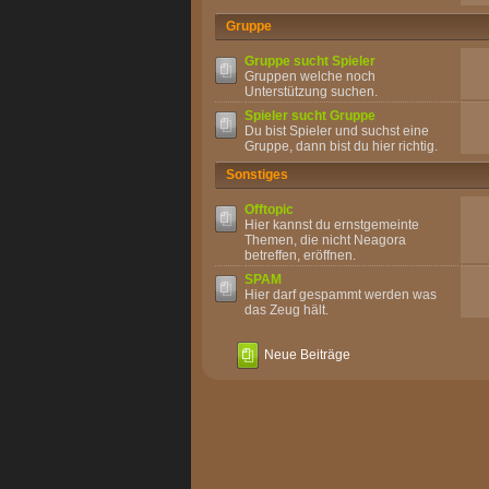
Gruppe
Gruppe sucht Spieler
Gruppen welche noch
Unterstützung suchen.
Spieler sucht Gruppe
Du bist Spieler und suchst eine
Gruppe, dann bist du hier richtig.
Sonstiges
Offtopic
Hier kannst du ernstgemeinte
Themen, die nicht Neagora
betreffen, eröffnen.
SPAM
Hier darf gespammt werden was
das Zeug hält.
Neue Beiträge