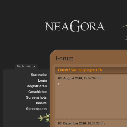
Forum
Nach unten
Forum
/
Ankündigungen
/
TA
Startseite
06. August 2016
, 15:07:39 Uhr
Login
2
Registrieren
Geschichte
Screenshots
Inhalte
Screencasts
03. Dezember 2020
, 18:33:32 Uhr