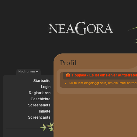
Profil
Nach unten
Hoppala - Es ist ein Fehler aufgetrete
Startseite
Du musst eingeloggt sein, um ein Profil betra
Login
Registrieren
Geschichte
Screenshots
Inhalte
Screencasts