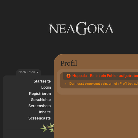
Profil
Nach unten
Hoppala - Es ist ein Fehler aufgetrete
Startseite
Du musst eingeloggt sein, um ein Profil betra
Login
Registrieren
Geschichte
Screenshots
Inhalte
Screencasts