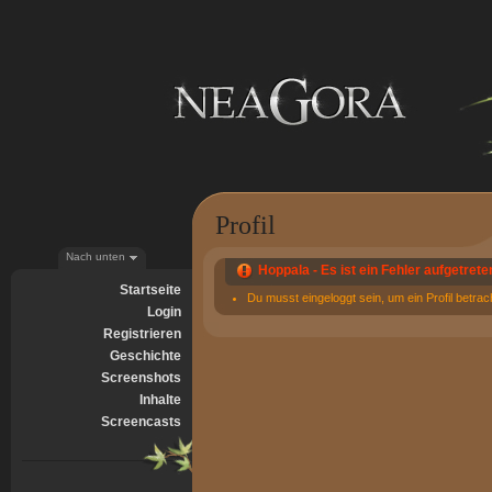
Profil
Nach unten
Hoppala - Es ist ein Fehler aufgetrete
Startseite
Du musst eingeloggt sein, um ein Profil betra
Login
Registrieren
Geschichte
Screenshots
Inhalte
Screencasts