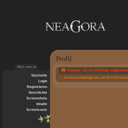
Profil
Nach unten
Hoppala - Es ist ein Fehler aufgetrete
Startseite
Du musst eingeloggt sein, um ein Profil betra
Login
Registrieren
Geschichte
Screenshots
Inhalte
Screencasts