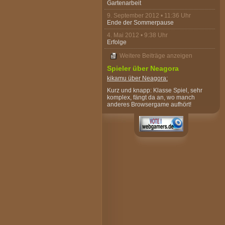
Gartenarbeit
9. September 2012 • 11:36 Uhr
Ende der Sommerpause
4. Mai 2012 • 9:38 Uhr
Erfolge
Weitere Beiträge anzeigen
Spieler über Neagora
kikamu
über Neagora:
Kurz und knapp: Klasse Spiel, sehr
komplex, fängt da an, wo manch
anderes Browsergame aufhört!