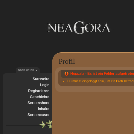
Profil
Nach unten
Hoppala - Es ist ein Fehler aufgetrete
Startseite
Du musst eingeloggt sein, um ein Profil betra
Login
Registrieren
Geschichte
Screenshots
Inhalte
Screencasts