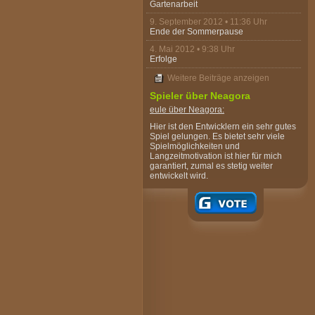
Gartenarbeit
9. September 2012 • 11:36 Uhr
Ende der Sommerpause
4. Mai 2012 • 9:38 Uhr
Erfolge
Weitere Beiträge anzeigen
Spieler über Neagora
eule
über Neagora:
Hier ist den Entwicklern ein sehr gutes
Spiel gelungen. Es bietet sehr viele
Spielmöglichkeiten und
Langzeitmotivation ist hier für mich
garantiert, zumal es stetig weiter
entwickelt wird.