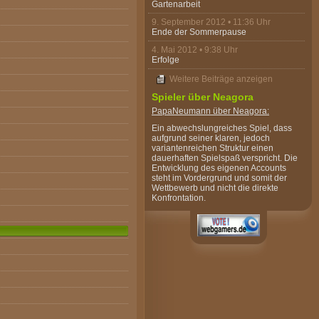
Gartenarbeit
9. September 2012 • 11:36 Uhr
Ende der Sommerpause
4. Mai 2012 • 9:38 Uhr
Erfolge
Weitere Beiträge anzeigen
Spieler über Neagora
PapaNeumann
über Neagora:
Ein abwechslungreiches Spiel, dass
aufgrund seiner klaren, jedoch
variantenreichen Struktur einen
dauerhaften Spielspaß verspricht. Die
Entwicklung des eigenen Accounts
steht im Vordergrund und somit der
Wettbewerb und nicht die direkte
Konfrontation.