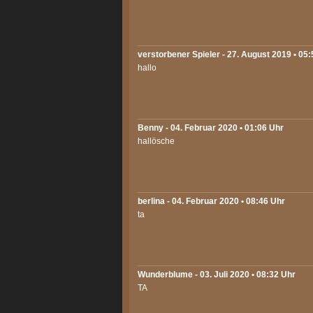
verstorbener Spieler - 27. August 2019 • 05
hallo
Benny
- 04. Februar 2020 • 01:06 Uhr
hallösche
berlina
- 04. Februar 2020 • 08:46 Uhr
ta
Wunderblume
- 03. Juli 2020 • 08:32 Uhr
TA