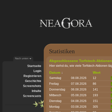
Statistiken
Nach unten
Abgeschlossene Torfstech-Aktionen
Hier siehst du, wie viele Torfstech-Aktionen t
Startseite
Login
Datum
↓
Wert
Registrieren
Samstag
08.08.2026
12
Geschichte
Freitag
07.08.2026
86
Screenshots
Donnerstag
06.08.2026
141
Inhalte
Mittwoch
05.08.2026
193
Screencasts
Dienstag
04.08.2026
151
Montag
03.08.2026
305