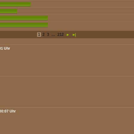
1
2
3
...
212
►
►|
01 Uhr
 00:07 Uhr