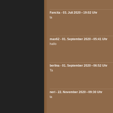
Fancita
- 03. Juli 2020 • 19:02 Uhr
ta
max62
- 01. September 2020 • 05:41 Uhr
hallo
berlina
- 01. September 2020 • 06:52 Uhr
Ta
neri
- 22. November 2020 • 09:30 Uhr
ta