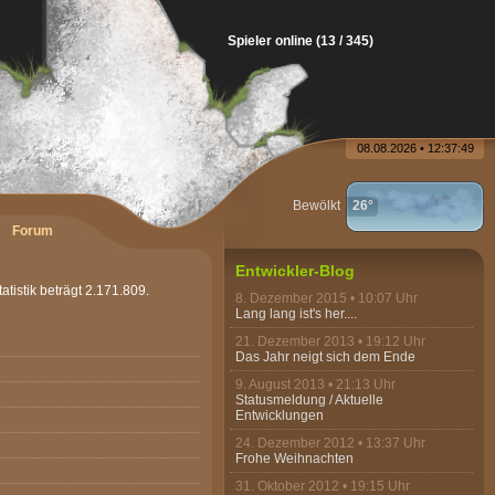
Spieler online (13 / 345)
08.08.2026 • 12:37:49
Bewölkt
26°
Forum
Entwickler-Blog
tistik beträgt 2.171.809.
8. Dezember 2015 • 10:07 Uhr
Lang lang ist's her....
21. Dezember 2013 • 19:12 Uhr
Das Jahr neigt sich dem Ende
9. August 2013 • 21:13 Uhr
Statusmeldung / Aktuelle
Entwicklungen
24. Dezember 2012 • 13:37 Uhr
Frohe Weihnachten
31. Oktober 2012 • 19:15 Uhr