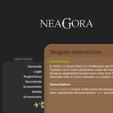
Neagora unterstützen
Nach unten
Information
In Zeiten, in denen Web-2.0-Plattformen wie 
Startseite
Toplisten und Charts abstimmen sowie der Neag
Login
Neagora abgestimmt werden kann oder eine Ne
Registrieren
Webseite oder in Foren verlinken. In unserer
W
Geschichte
GamesSphere
Screenshots
GamesSphere
ist eine relativ große Browserg
Inhalte
allen registrierten Browserspielen.
Hier
kannst
Screencasts