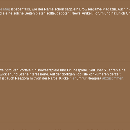
me Mag
ist ebenfalls, wie der Name schon sagt, ein Browsergame-Magazin. Auch h
die eine solche Seiten bieten sollte, geboten: News, Artikel, Forum und natürlich C
eit größten Portale für Browserspiele und Onlinespiele. Seit über 5 Jahren eine
wickler und Szeneinteressierte. Auf der dortigen Topliste konkurrieren derzeit
 ist auch Neagora mit von der Partie. Klicke
hier
um für Neagora
abzustimmen
.