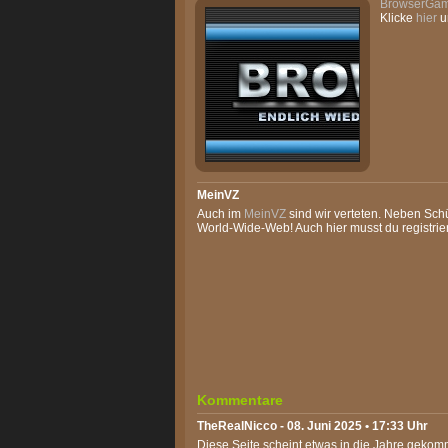
BrowserGam
Klicke
hier
u
MeinVZ
Auch im
MeinVZ
sind wir verteten. Neben Sch
World-Wide-Web! Auch hier musst du registrier
Kommentare
TheRealNicco
- 08. Juni 2025 • 17:33 Uhr
Diese Seite scheint etwas in die Jahre gekomm