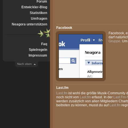
Forum
Entwickler-Blog
Statistiken
Umfragen
Neagora unterstützen
Facebook
Facebook, ei
darf natürli
Gruppe
. Um
Faq
Spielregeln
Impressum
Nach oben
Last.fm
Last.fm
ist wohl die größte Musik-Community d
noch nicht von
Last.fm
erfasst. In der
Last.Fm-
werden zusätzlich von allen Mitgliedern Charts
beitreten zu können, musst du auf
Last.fm
regis