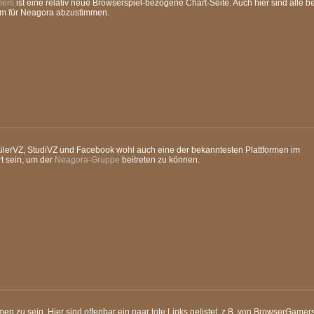
ers
ist eine relativ neue Browserspiel-bezogene Chart-Seite. Auch hier sind alle b
m für Neagora abzustimmen.
ülerVZ, StudiVZ und Facebook wohl auch eine der bekanntesten Plattformen im
t sein, um der
Neagora-Gruppe
beitreten zu können.
en zu sein. Hier sind offenbar ein paar tote Links gelistet, z.B. von BrowserGame