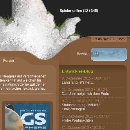
Spieler online (12 / 345)
07.08.2026 • 11:31:26
Bewölkt
36°
Forum
Entwickler-Blog
für Neagora auf verschiedenen
8. Dezember 2015 • 10:07 Uhr
ten kennst auf welchen für
Lang lang ist's her....
ns natürlich gerne auf deiner
ein einfacher Textlink weiter.
21. Dezember 2013 • 19:12 Uhr
Das Jahr neigt sich dem Ende
9. August 2013 • 21:13 Uhr
Statusmeldung / Aktuelle
Entwicklungen
24. Dezember 2012 • 13:37 Uhr
Frohe Weihnachten
31. Oktober 2012 • 19:15 Uhr