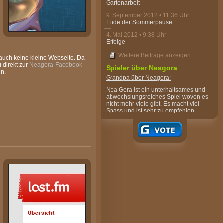
Gartenarbeit
9. September 2012 • 11:36 Uhr
Ende der Sommerpause
4. Mai 2012 • 9:38 Uhr
Erfolge
Weitere Beiträge anzeigen
 auch keine kleine Webseite. Da
 direkt zur
Neagora-Facebook-
Spieler über Neagora
in.
Grandpa
über Neagora:
Nea Gora ist ein unterhaltsames und
abwechslungsreiches Spiel wovon es
nicht mehr viele gibt. Es macht viel
Spass und ist sehr zu empfehlen.