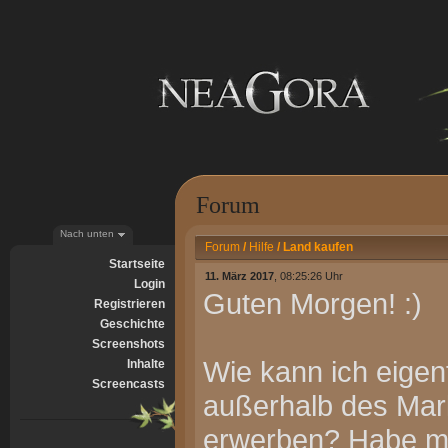
Forum
Nach unten
Forum
/
Hilfe
/
Land kaufen
Startseite
11. März 2017
, 08:25:26 Uhr
Login
Guten Morgen! :)
Registrieren
Geschichte
Screenshots
Wie kann ich eigent
Inhalte
Screencasts
außerhalb des Mar
erwerben? Habe mi