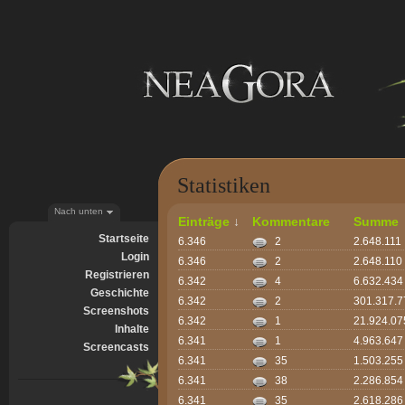
Statistiken
Nach unten
Einträge
↓
Kommentare
Summe
Startseite
6.346
2
2.648.111
Login
6.346
2
2.648.110
Registrieren
6.342
4
6.632.434
Geschichte
6.342
2
301.317.7
Screenshots
6.342
1
21.924.07
Inhalte
6.341
1
4.963.647
Screencasts
6.341
35
1.503.255
6.341
38
2.286.854
6.341
35
2.618.286