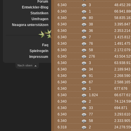
Forum
6.340
3
48.452.39
Entwickler-Blog
6.340
1
66.941.88
Statistiken
6.340
80
58.835.18
Umfragen
6.340
38
3.395.847
Neagora unterstützen
6.340
36
2.353.214
6.340
7
1.415.812
6.340
76
1.491.475
Faq
6.340
58
2.172.079
Spielregeln
6.340
276
43.504.52
Impressum
6.340
3
63.938.91
Nach oben
6.340
34
2.189.943
6.340
91
2.268.590
6.340
67
2.588.165
6.340
1
677.676
6.340
1.824
66.677.61
6.340
2
74.124.59
6.340
33
694.871
6.340
77
3.293.610
6.340
58
2.333.905
6.318
2
24.278.55